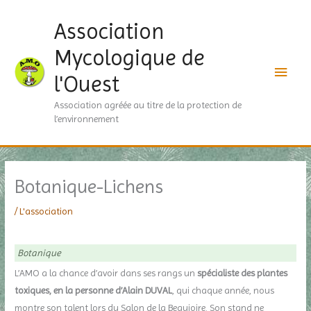
Aller
Men
Association
au
contenu
princ
Mycologique de
l'Ouest
Association agréée au titre de la protection de
l’environnement
Botanique-Lichens
/
L'association
Botanique
L’AMO a la chance d’avoir dans ses rangs un
spécialiste des plantes
toxiques, en la personne d’Alain DUVAL
, qui chaque année, nous
montre son talent lors du Salon de la Beaujoire. Son stand ne