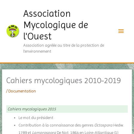
Aller
Men
Association
au
contenu
princ
Mycologique de
l'Ouest
Association agréée au titre de la protection de
l’environnement
Cahiers mycologiques 2010-2019
/
Documentation
Cahiers mycologiques 2015
Le mot du président
Contribution à la connaissance des genres
Octospora
Hedw.
1789 et
Lamprospora
De Not. 1864 en Loire-Atlantique (1)