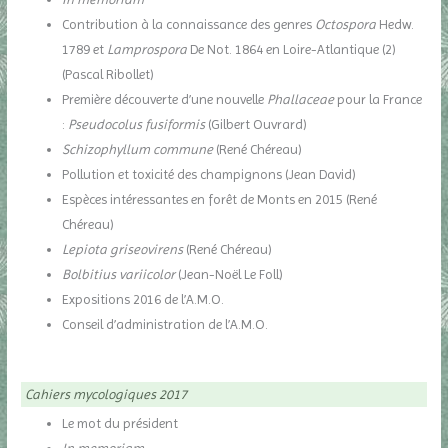
Contribution à la connaissance des genres
Octospora
Hedw.
1789 et
Lamprospora
De Not. 1864 en Loire-Atlantique (2)
(Pascal Ribollet)
Première découverte d’une nouvelle
Phallaceae
pour la France
:
Pseudocolus fusiformis
(Gilbert Ouvrard)
Schizophyllum commune
(René Chéreau)
Pollution et toxicité des champignons (Jean David)
Espèces intéressantes en forêt de Monts en 2015 (René
Chéreau)
Lepiota griseovirens
(René Chéreau)
Bolbitius variicolor
(Jean-Noël Le Foll)
Expositions 2016 de l’A.M.O.
Conseil d’administration de l’A.M.O.
Cahiers mycologiques 2017
Le mot du président