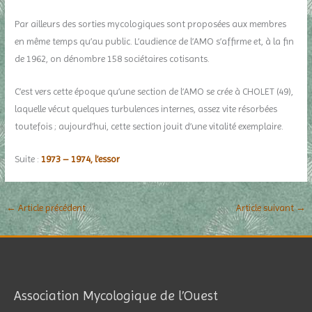
Par ailleurs des sorties mycologiques sont proposées aux membres
en même temps qu’au public. L’audience de l’AMO s’affirme et, à la fin
de 1962, on dénombre 158 sociétaires cotisants.
C’est vers cette époque qu’une section de l’AMO se crée à CHOLET (49),
laquelle vécut quelques turbulences internes, assez vite résorbées
toutefois ; aujourd’hui, cette section jouit d’une vitalité exemplaire.
Suite :
1973 – 1974, l’essor
←
Article précédent
Article suivant
→
Association Mycologique de l’Ouest