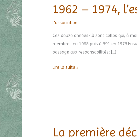
1962 – 1974, l’e
1962
–
1974,
L'association
l’essor
Ces douze années-là sont celles qui, à mon
membres en 1968 puis à 391 en 1973.Ensui
passage aux responsabilités; […]
Lire la suite »
La première dé
La
première