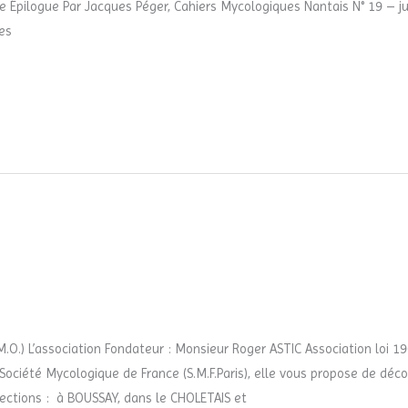
Épilogue Par Jacques Péger, Cahiers Mycologiques Nantais N° 19 – jui
les
.) L’association Fondateur : Monsieur Roger ASTIC Association loi 19
la Société Mycologique de France (S.M.F.Paris), elle vous propose de d
sections : à BOUSSAY, dans le CHOLETAIS et