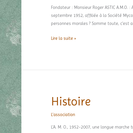
l’association
Fondateur : Monsieur Roger ASTIC A.M.O. : A
septembre 1952, affiliée à la Société Mycol
personnes morales ? Somme toute, c’est a
Lire la suite »
Histoire
Histoire
L'association
L’A. M. O., 1952-2007, une longue marche t