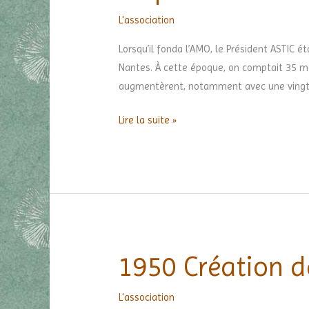
décennie
L'association
Lorsqu’il fonda l’AMO, le Président ASTIC é
Nantes. À cette époque, on comptait 35 mem
augmentèrent, notamment avec une vingt
Lire la suite »
1950 Création de
1950
Création
de
L'association