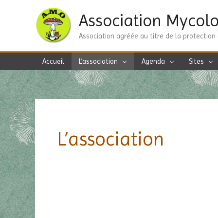
Aller
Association Mycolo
au
contenu
Association agréée au titre de la protection
Accueil
L’association
Agenda
Sites
L’association